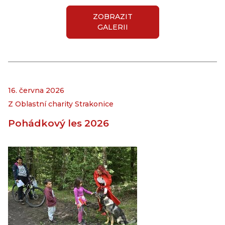
ZOBRAZIT
GALERII
16. června 2026
Z Oblastní charity Strakonice
Pohádkový les 2026